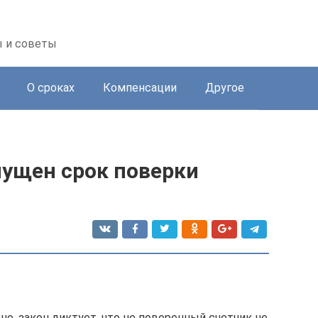
ы и советы
О сроках
Компенсации
Другое
пущен срок поверки
но, закон диктует, что не поверенный счетчик не