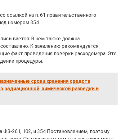
со ссылкой на п. 61 правительственного
под номером 354.
дписывается. В нем также должна
о составлено. К заявлению рекомендуется
ие факт проведения поверки расходомера. Это
ждении процедуры.
азначенные сроки хранения средств
в радиационной, химической разведки и
 ФЗ-261, 102, и 354 Постановлением, поэтому
ов дома. Она связана с тем, что счетчики могут