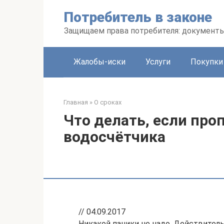
Перейти
Потребитель в законе
к
контенту
Защищаем права потребителя: документ
Жалобы-иски
Услуги
Покупки
Главная
»
О сроках
Что делать, если про
водосчётчика
// 04.09.2017
Никакой паники не надо. Действитель