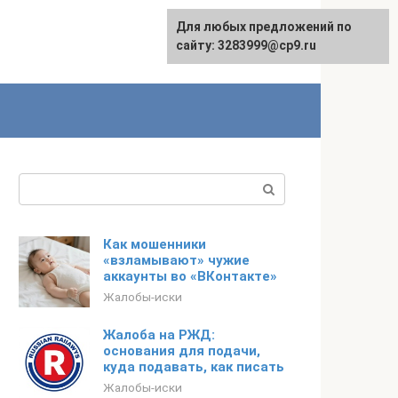
Для любых предложений по
сайту: 3283999@cp9.ru
Поиск:
Как мошенники
«взламывают» чужие
аккаунты во «ВКонтакте»
Жалобы-иски
Жалоба на РЖД:
основания для подачи,
куда подавать, как писать
Жалобы-иски