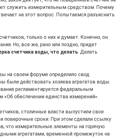
жет служить измерительным средством. Почему
твечает на этот вопрос. Попытаемся разъяснить
счетчиков, только о них и думает. Конечно, он
ия. Но, все же, рано или поздно, придет
ерка счетчика воды, что делать
. Делать
вы на своем форуме определило свод
ны были действовать хозяева агрегатов воды.
уживание регламентируется федеральным
ом «Об обеспечении единства измерений».
четчиков, столичные власти выпустили свое
ли поверочные сроки. При этом сделали ссылку
ав, что измерительные элементы на горячую
олодными агрегатами, временной промежуток на