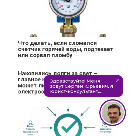
Что делать, если сломался
счетчик горячей воды, подтекает
или сорвал пломбу
Накопились долги за свет –
главное не паниковать! Узнайте,
может ли ТСЖ отключить
электроэнергию за неуплату?