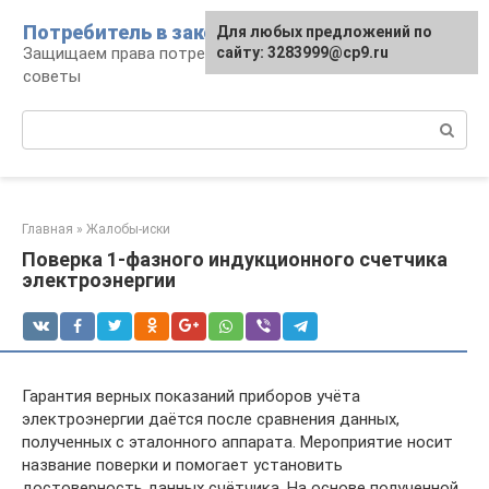
Перейти
Потребитель в законе
Для любых предложений по
к
Защищаем права потребителя: документы и
сайту: 3283999@cp9.ru
контенту
советы
Поиск:
Главная
»
Жалобы-иски
Поверка 1-фазного индукционного счетчика
электроэнергии
Гарантия верных показаний приборов учёта
электроэнергии даётся после сравнения данных,
полученных с эталонного аппарата. Мероприятие носит
название поверки и помогает установить
достоверность данных счётчика. На основе полученной