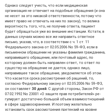
Однако следует учесть, что если медицинская
организация не отвечает на подобные обращения (и она
не несет за это никакой ответ­ственности, потому что
имеет право не отвечать на них по закону), то велика
вероятность того, что, не получив ответа, пациент
будет обращаться уже во внешние инстанции. Кста­ти, в
данных случаях можно все же направить ответное
письмо, указав, что, в соответствии с ч. 1 ст. 11
Федерального закона от 02.05.2006 No 59­-ФЗ, если в
письменном обращении не указаны фамилия гражданина,
направивше­го обращение, или почтовый адрес, по
которо­му должен быть направлен ответ, то ответ по
существу на обращение не дается, однако лицо,
направившее такое обращение, уведомляется об этом.
Что касается срока рассмотрения об­ ращений, то,
согласно Федеральному закону от 02.05.2006 No 59­-ФЗ,
он составляет
30 дней
. С другой стороны, Закон РФ от
07.02.1992 No 2300­1 «О защите прав потребителей» ре­
гулирует достаточно большой объем взаимоот­ношений
в сфере здравоохранения. И поэтому желательно
установить срок рассмотрения пре­тензий на уровне