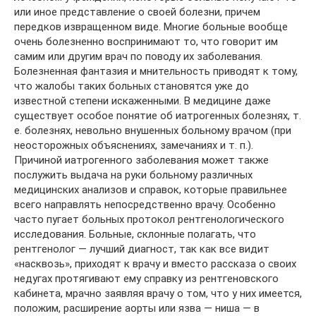
или иное представление о своей болезни, причем
передков извращенном виде. Многие больные вообще
очень болезненно воспринимают то, что говорит им
самим или другим врач по поводу их заболевания.
Болезненная фантазия и мнительность приводят к тому,
что жалобы таких больных становятся уже до
известной степени искаженными. В медицине даже
существует особое понятие об иатрогенных болезнях, т.
е. болезнях, невольно внушенных больному врачом (при
неосторожных объяснениях, замечаниях и т. п.).
Причиной иатрогенного заболевания может также
послужить выдача на руки больному различных
медицинских анализов и справок, которые правильнее
всего направлять непосредственно врачу. Особенно
часто пугает больных протокол рентгенологического
исследования. Больные, склонные полагать, что
рентгенолог — лучший диагност, так как все видит
«насквозь», приходят к врачу и вместо рассказа о своих
недугах протягивают ему справку из рентгеновского
кабинета, мрачно заявляя врачу о том, что у них имеется,
положим, расширение аорты или язва — ниша — в