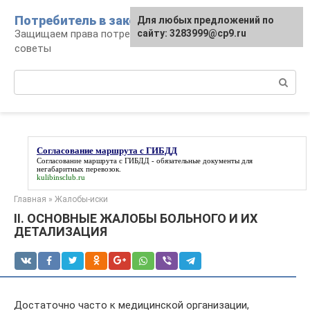
Перейти
Потребитель в законе
Для любых предложений по
к
Защищаем права потребителя: документы и
сайту: 3283999@cp9.ru
контенту
советы
Поиск:
Согласование маршрута с ГИБДД
Согласование маршрута с ГИБДД
- обязательные документы для
негабаритных перевозок.
kulibinsclub.ru
Главная
»
Жалобы-иски
II. ОСНОВНЫЕ ЖАЛОБЫ БОЛЬНОГО И ИХ
ДЕТАЛИЗАЦИЯ
Достаточно часто к медицинской организации,