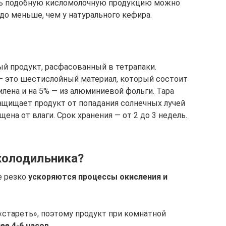
ить подобную кисломолочную продукцию можно
здо меньше, чем у натурального кефира.
й продукт, расфасованный в тетрапаки.
 — это шестислойный материал, который состоит
тилена и на 5% — из алюминиевой фольги. Тара
ащищает продукт от попадания солнечных лучей
щена от влаги. Срок хранения — от 2 до 3 недель.
холодильника?
е резко
ускоряются процессы окисления и
«стареть», поэтому продукт при комнатной
ее 4-6 часов
.