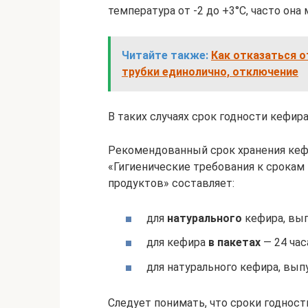
температура от -2 до +3°С, часто он
Читайте также:
Как отказаться о
трубки единолично, отключение
В таких случаях срок годности кефир
Рекомендованный срок хранения кефи
«Гигиенические требования к срокам
продуктов» составляет:
для
натурального
кефира, вып
для кефира
в пакетах
— 24 час
для натурального кефира, вы
Следует понимать, что сроки годност