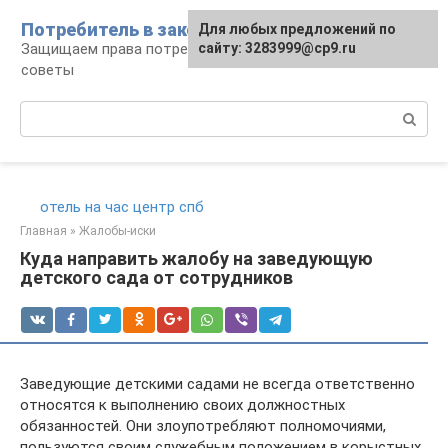
Перейти
Потребитель в законе
Для любых предложений по
к
Защищаем права потребителя: документы и
сайту: 3283999@cp9.ru
контенту
советы
Поиск:
отель на час центр спб
Главная
»
Жалобы-иски
Куда направить жалобу на заведующую
детского сада от сотрудников
Заведующие детскими садами не всегда ответственно
относятся к выполнению своих должностных
обязанностей. Они злоупотребляют полномочиями,
пользуются своим служебным положением в корыстных