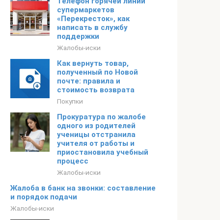
Телефон горячей линии
супермаркетов
«Перекресток», как
написать в службу
поддержки
Жалобы-иски
Как вернуть товар,
полученный по Новой
почте: правила и
стоимость возврата
Покупки
Прокуратура по жалобе
одного из родителей
ученицы отстранила
учителя от работы и
приостановила учебный
процесс
Жалобы-иски
Жалоба в банк на звонки: составление
и порядок подачи
Жалобы-иски