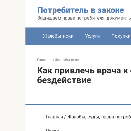
Перейти
Потребитель в законе
к
контенту
Защищаем права потребителя: документ
Жалобы-иски
Услуги
Покупки
Главная
»
Жалобы-иски
Как привлечь врача к
бездействие
Главная / Жалобы, суды, права потре