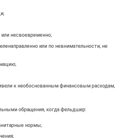
и;
у или несвоевременно;
еленаправленно или по невнимательности, не
мацию;
ивели к необоснованным финансовым расходам,
льными обращения, когда фельдшер:
анитарные нормы;
чения;