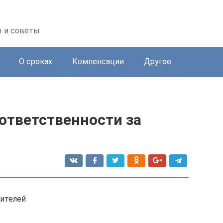
ы и советы
О сроках
Компенсации
Другое
 ответственности за
бителей